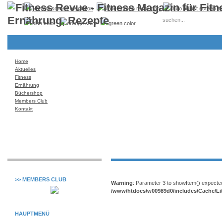
Home
Aktuelles
Fitness
Ernährung
Büchershop
Members Club
Kontakt
>> MEMBERS CLUB
Warning
: Parameter 3 to showItem() expected
/www/htdocs/w00989d0/includes/Cache/Li
HAUPTMENÜ