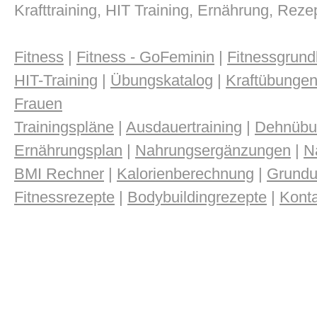
Krafttraining, HIT Training, Ernährung, Reze
Fitness
|
Fitness - GoFeminin
|
Fitnessgrund
HIT-Training
|
Übungskatalog
|
Kraftübungen
Frauen
Trainingspläne
|
Ausdauertraining
|
Dehnübu
Ernährungsplan
|
Nahrungsergänzungen
|
N
BMI Rechner
|
Kalorienberechnung
|
Grundu
Fitnessrezepte
|
Bodybuildingrezepte
|
Konta